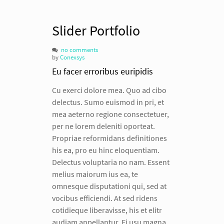
Slider Portfolio
no comments
by
Conexsys
Eu facer erroribus euripidis
Cu exerci dolore mea. Quo ad cibo
delectus. Sumo euismod in pri, et
mea aeterno regione consectetuer,
per ne lorem deleniti oporteat.
Propriae reformidans definitiones
his ea, pro eu hinc eloquentiam.
Delectus voluptaria no nam. Essent
melius maiorum ius ea, te
omnesque disputationi qui, sed at
vocibus efficiendi. At sed ridens
cotidieque liberavisse, his et elitr
audiam appellantur. Ei usu magna