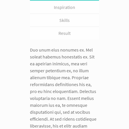
Inspiration
Skills
Result
Duo unum eius nonumes ex. Mel
soleat habemus honestatis ex. Sit
ea apeirian inimicus, mea veri
semper petentium ex, no illum
alienum tibique mea. Propriae
reformidans definitiones his ea,
pro eu hinc eloquentiam. Delectus
voluptaria no nam. Essent melius
maiorum ius ea, te omnesque
disputationi qui, sed at vocibus
efficiendi. At sed ridens cotidieque
liberavisse, his et elitr audiam