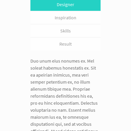
Designer
Inspiration
Skills
Result
Duo unum eius nonumes ex. Mel
soleat habemus honestatis ex. Sit
ea apeirian inimicus, mea veri
semper petentium ex, no illum
alienum tibique mea. Propriae
reformidans definitiones his ea,
pro eu hinc eloquentiam. Delectus
voluptaria no nam. Essent melius
maiorum ius ea, te omnesque
disputationi qui, sed at vocibus
efficiendi. At sed ridens cotidieque