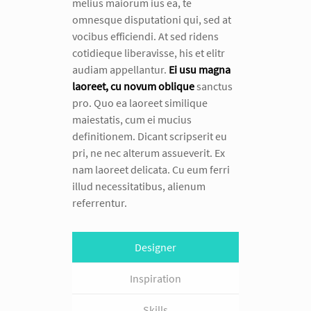
melius maiorum ius ea, te
omnesque disputationi qui, sed at
vocibus efficiendi. At sed ridens
cotidieque liberavisse, his et elitr
audiam appellantur.
Ei usu magna
laoreet, cu novum oblique
sanctus
pro. Quo ea laoreet similique
maiestatis, cum ei mucius
definitionem. Dicant scripserit eu
pri, ne nec alterum assueverit. Ex
nam laoreet delicata. Cu eum ferri
illud necessitatibus, alienum
referrentur.
Designer
Inspiration
Skills