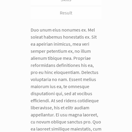
Result
Duo unum eius nonumes ex. Mel
soleat habemus honestatis ex. Sit
ea apeirian inimicus, mea veri
semper petentium ex, no illum
alienum tibique mea. Propriae
reformidans definitiones his ea,
pro eu hinc eloquentiam. Delectus
voluptaria no nam. Essent melius
maiorum ius ea, te omnesque
disputationi qui, sed at vocibus
efficiendi. At sed ridens cotidieque
liberavisse, his et elitr audiam
appellantur. Ei usu magna laoreet,
cu novum oblique sanctus pro. Quo
ea laoreet similique maiestatis, cum