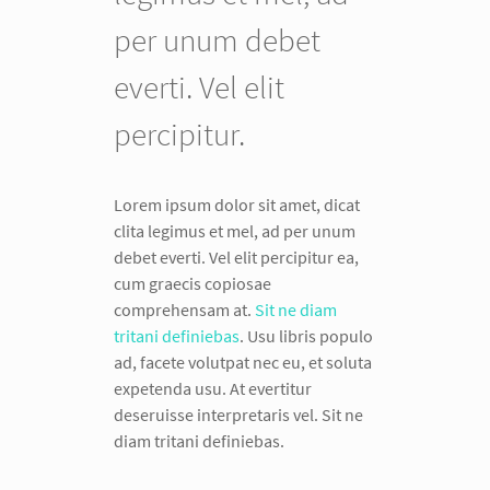
per unum debet
everti. Vel elit
percipitur.
Lorem ipsum dolor sit amet, dicat
clita legimus et mel, ad per unum
debet everti. Vel elit percipitur ea,
cum graecis copiosae
comprehensam at.
Sit ne diam
tritani definiebas
. Usu libris populo
ad, facete volutpat nec eu, et soluta
expetenda usu. At evertitur
deseruisse interpretaris vel. Sit ne
diam tritani definiebas.